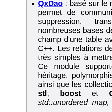
QxDao
: basé sur le
permet de communiqu
suppression, tra
nombreuses bases d
champ d'une table av
C++. Les relations d
très simples à mett
Ce module support
héritage, polymorphi
ainsi que les collect
stl
,
boost
et
std::unordered_map, 